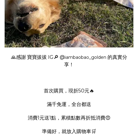
🙏感謝 寶寶拔拔 IG🔎
@
的真實分
iambaobao_golden
享！
首次購買，現折50元🔥
滿千免運，全台都送
消費1元送1點，累積點數再折抵消費😍
準備好，就放入購物車🛒