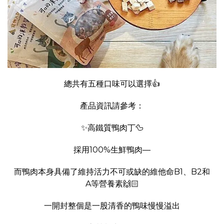
總共有五種口味可以選擇👍
產品資訊請參考：
✨高鐵質鴨肉丁🦆
採用100%生鮮鴨肉—
而鴨肉本身具備了維持活力不可或缺的維他命B1、B2和
A等營養素🙌🏻
一開封整個是一股清香的鴨味慢慢溢出