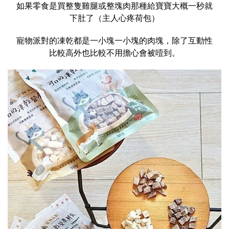
如果零食是買整隻雞腿或整塊肉那種給寶寶大概一秒就
下肚了（主人心疼荷包）
寵物派對的凍乾都是一小塊一小塊的肉塊，除了互動性
比較高外也比較不用擔心會被噎到。