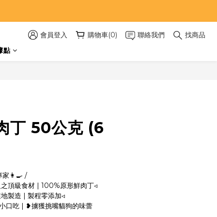
會員登入
購物車(0)
聯絡我們
找商品
據點
立即購買
丁 50公克 (6
‍🍳 /
級之頂級食材 | 100%原形鮮肉丁◃
在地製造 | 製程零添加◃
分適小口吃 | ❥擄獲挑嘴貓狗的味蕾