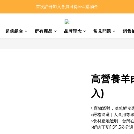
寵物派對 Let's Paw Party | 毛孩的高品質味覺饗宴
首次註冊加入會員可得$50購物金
寵物派對 Let's Paw Party | 毛孩的高品質味覺饗宴
超值組合
所有商品
品牌理念
常見問題
銷售
高營養羊肉
入)
\ 寵物派對，凍乾鮮食專家
▹嚴格篩選 | 人食用等
▹食材產地透明 | 台灣
▹鮮肉丁切1.5*1.5公