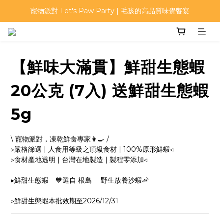
寵物派對 Let's Paw Party | 毛孩的高品質味覺饗宴
寵物派對 Let's Paw Party | 毛孩的高品質味覺饗宴
首次註冊加入會員可得$50購物金
寵物派對 Let's Paw Party | 毛孩的高品質味覺饗宴
【鮮味大滿貫】鮮甜生態蝦
20公克 (7入) 送鮮甜生態蝦
5g
\ 寵物派對，凍乾鮮食專家👩‍🍳 /
▹嚴格篩選 | 人食用等級之頂級食材 | 100%原形鮮蝦◃
▹食材產地透明 | 台灣在地製造 | 製程零添加◃
▸鮮甜生態蝦　💙選自 根島　 野生放養沙蝦🦐
▹鮮甜生態蝦本批效期至2026/12/31